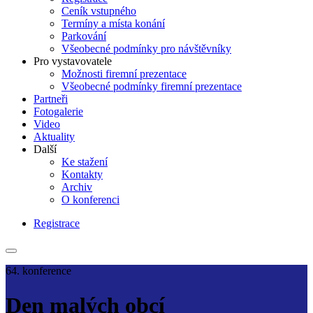
Ceník vstupného
Termíny a místa konání
Parkování
Všeobecné podmínky pro návštěvníky
Pro vystavovatele
Možnosti firemní prezentace
Všeobecné podmínky firemní prezentace
Partneři
Fotogalerie
Video
Aktuality
Další
Ke stažení
Kontakty
Archiv
O konferenci
Registrace
64. konference
Den malých obcí