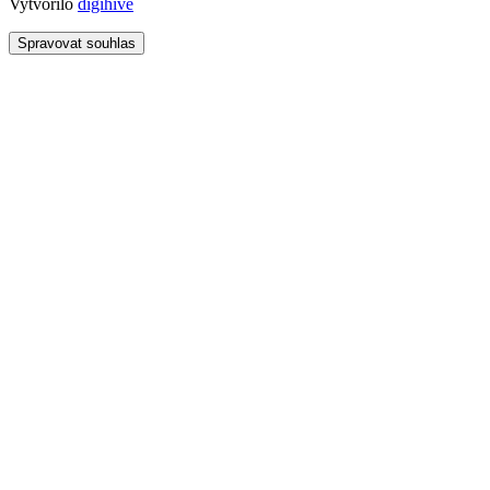
Vytvořilo
digihive
Spravovat souhlas