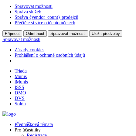
Spravovat možnosti
Správa služeb
Správa {vendor_count} prodejců
Přečtěte si více o těchto účelech
Příjmout
Odmítnout
Spravovat možnosti
Uložit předvolby
Spravovat možnosti
Zásady cookies
Prohlášení o ochraně osobních údajů
Triada
Munis
iMunis
ISSS
DMO
DVS
Solón
Přednášková témata
Pro účastníky
Registrace