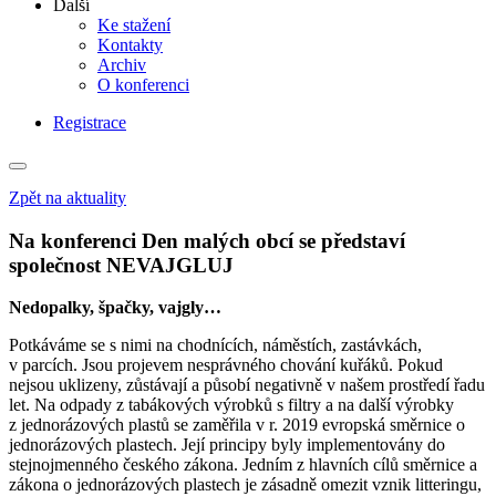
Další
Ke stažení
Kontakty
Archiv
O konferenci
Registrace
Zpět na aktuality
Na konferenci Den malých obcí se představí
společnost NEVAJGLUJ
Nedopalky, špačky, vajgly…
Potkáváme se s nimi na chodnících, náměstích, zastávkách,
v parcích. Jsou projevem nesprávného chování kuřáků. Pokud
nejsou uklizeny, zůstávají a působí negativně v našem prostředí řadu
let. Na odpady z tabákových výrobků s filtry a na další výrobky
z jednorázových plastů se zaměřila v r. 2019 evropská směrnice o
jednorázových plastech. Její principy byly implementovány do
stejnojmenného českého zákona. Jedním z hlavních cílů směrnice a
zákona o jednorázových plastech je zásadně omezit vznik litteringu,