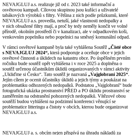
NEVAJGLUJ a.s. realizuje již od r. 2023 také informační a
osvětovou kampaň. Cílovou skupinou jsou kuřáci a uživatelé
tabákových výrobků s filtry. Většina z nich podle průzkumů, které
NEVAJGLUJ a.s. provedla, netuší, jaké vlastnosti nedopalky a
v nich obsažené filtry mají, a proč by tedy neměly končit ve volné
přírodě, okolním prostředí či v kanalizaci, ale v odpadkovém koši,
venkovním popelníku nebo popelnici na směsný komunální odpad.
V rámci osvětové kampaně byla také vyhlášena Soutěž
„Čisté obce
s NEVAJGLUJ 2024“,
která podporuje a oceňuje obce v jejich
osvětové činnosti a úklidech na katastru obce. Po úspěšném prvním
ročníku bude soutěž opět vyhlášena i v roce 2025 a doplněna o
soutěž určenou účastníkům úklidů organizovaných v rámci aktivity
„Ukliďme si Česko“. Tato soutěž je nazvaná
„Vajglobraní 2025“
.
Jejím cílem je ocenit účastníky úklidů a jejich týmy a poukázat na
problematiku odhozených nedopalků. Podstatou „Vajglobraní“ bude
fotografická ukázka prostranství PŘED a PO úklidu prostranství se
zaměřením na odstranění pohozených nedopalků. Vítězové obou
soutěží budou vyhlášeni na podzimní konferenci věnující se
problematice litteringu a čistoty v obcích, kterou bude organizovat
NEVAJGLUJ a.s.
NEVAJGLUJ a. s. obcím nejen přispívá na úhradu nákladů za