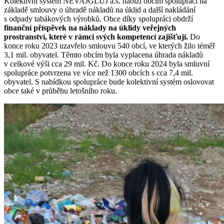
Kolektivní systém NEVAJGLUJ a.s. nabízí obcím spolupráci na
základě smlouvy o úhradě nákladů na úklid a další nakládání
s odpady tabákových výrobků. Obce díky spolupráci obdrží
finanční příspěvek na náklady na úklidy veřejných
prostranství, které v rámci svých kompetencí zajišťují.
Do
konce roku 2023 uzavřelo smlouvu 540 obcí, ve kterých žilo téměř
3,1 mil. obyvatel. Těmto obcím byla vyplacena úhrada nákladů
v celkové výši cca 29 mil. Kč. Do konce roku 2024 byla smluvní
spolupráce potvrzena ve více než 1300 obcích s cca 7,4 mil.
obyvatel. S nabídkou spolupráce bude kolektivní systém oslovovat
obce také v průběhu letošního roku.