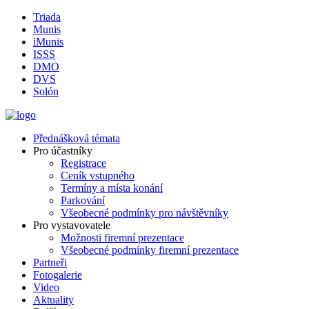
Triada
Munis
iMunis
ISSS
DMO
DVS
Solón
Přednášková témata
Pro účastníky
Registrace
Ceník vstupného
Termíny a místa konání
Parkování
Všeobecné podmínky pro návštěvníky
Pro vystavovatele
Možnosti firemní prezentace
Všeobecné podmínky firemní prezentace
Partneři
Fotogalerie
Video
Aktuality