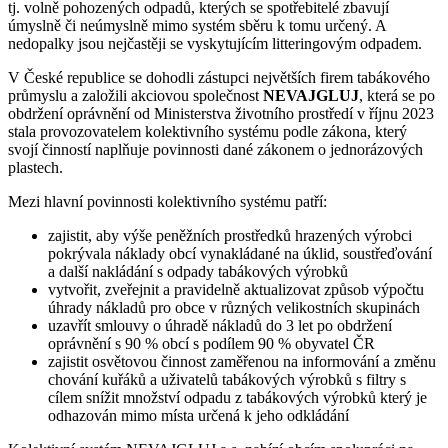
tj. volně pohozených odpadů, kterých se spotřebitelé zbavují
úmyslně či neúmyslně mimo systém sběru k tomu určený. A
nedopalky jsou nejčastěji se vyskytujícím litteringovým odpadem.
V České republice se dohodli zástupci největších firem tabákového
průmyslu a založili akciovou společnost
NEVAJGLUJ
, která se po
obdržení oprávnění od Ministerstva životního prostředí v říjnu 2023
stala provozovatelem kolektivního systému podle zákona, který
svojí činností naplňuje povinnosti dané zákonem o jednorázových
plastech.
Mezi hlavní povinnosti kolektivního systému patří:
zajistit, aby výše peněžních prostředků hrazených výrobci
pokrývala náklady obcí vynakládané na úklid, soustřeďování
a další nakládání s odpady tabákových výrobků
vytvořit, zveřejnit a pravidelně aktualizovat způsob výpočtu
úhrady nákladů pro obce v různých velikostních skupinách
uzavřít smlouvy o úhradě nákladů do 3 let po obdržení
oprávnění s 90 % obcí s podílem 90 % obyvatel ČR
zajistit osvětovou činnost zaměřenou na informování a změnu
chování kuřáků a uživatelů tabákových výrobků s filtry s
cílem snížit množství odpadu z tabákových výrobků který je
odhazován mimo místa určená k jeho odkládání