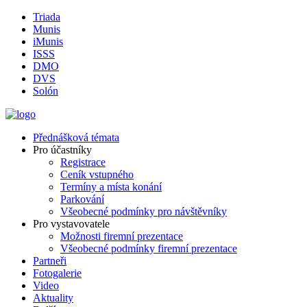
Triada
Munis
iMunis
ISSS
DMO
DVS
Solón
Přednášková témata
Pro účastníky
Registrace
Ceník vstupného
Termíny a místa konání
Parkování
Všeobecné podmínky pro návštěvníky
Pro vystavovatele
Možnosti firemní prezentace
Všeobecné podmínky firemní prezentace
Partneři
Fotogalerie
Video
Aktuality