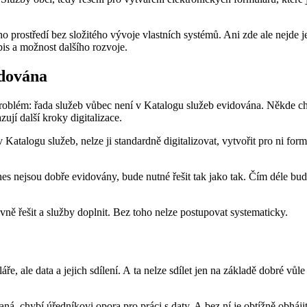
o prostředí bez složitého vývoje vlastních systémů. Ani zde ale nejde j
is a možnost dalšího rozvoje.
idována
ní problém: řada služeb vůbec není v Katalogu služeb evidována. Někde 
ují další kroky digitalizace.
talogu služeb, nelze ji standardně digitalizovat, vytvořit pro ni formu
 dnes nejsou dobře evidovány, bude nutné řešit tak jako tak. Čím déle bu
vně řešit a služby doplnit. Bez toho nelze postupovat systematicky.
ře, ale data a jejich sdílení. A ta nelze sdílet jen na základě dobré vů
ná, chybí úředníkovi opora pro práci s daty. A bez ní je obtížně obhájit