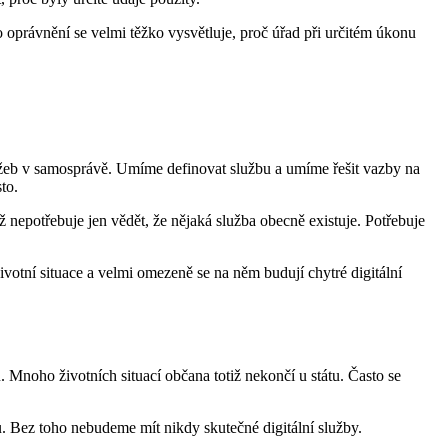
 oprávnění se velmi těžko vysvětluje, proč úřad při určitém úkonu
užeb v samosprávě. Umíme definovat službu a umíme řešit vazby na
to.
ž nepotřebuje jen vědět, že nějaká služba obecně existuje. Potřebuje
ivotní situace a velmi omezeně se na něm budují chytré digitální
noho životních situací občana totiž nekončí u státu. Často se
. Bez toho nebudeme mít nikdy skutečné digitální služby.