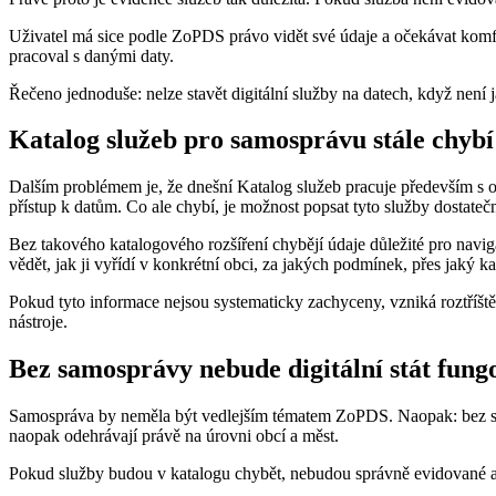
Uživatel má sice podle ZoPDS právo vidět své údaje a očekávat komfor
pracoval s danými daty.
Řečeno jednoduše: nelze stavět digitální služby na datech, když není j
Katalog služeb pro samosprávu stále chybí
Dalším problémem je, že dnešní Katalog služeb pracuje především s 
přístup k datům. Co ale chybí, je možnost popsat tyto služby dostateč
Bez takového katalogového rozšíření chybějí údaje důležité pro navigac
vědět, jak ji vyřídí v konkrétní obci, za jakých podmínek, přes jaký k
Pokud tyto informace nejsou systematicky zachyceny, vzniká roztříštěn
nástroje.
Bez samosprávy nebude digitální stát fung
Samospráva by neměla být vedlejším tématem ZoPDS. Naopak: bez samo
naopak odehrávají právě na úrovni obcí a měst.
Pokud služby budou v katalogu chybět, nebudou správně evidované a 