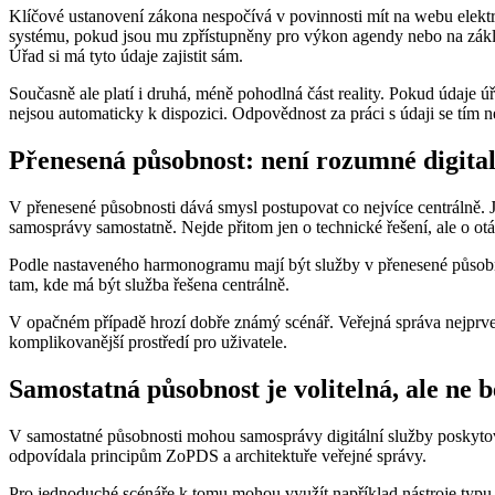
Klíčové ustanovení zákona nespočívá v povinnosti mít na webu elekt
systému, pokud jsou mu zpřístupněny pro výkon agendy nebo na zákla
Úřad si má tyto údaje zajistit sám.
Současně ale platí i druhá, méně pohodlná část reality. Pokud údaje úř
nejsou automaticky k dispozici. Odpovědnost za práci s údaji se tím n
Přenesená působnost: není rozumné digitali
V přenesené působnosti dává smysl postupovat co nejvíce centrálně. J
samosprávy samostatně. Nejde přitom jen o technické řešení, ale o ot
Podle nastaveného harmonogramu mají být služby v přenesené působnost
tam, kde má být služba řešena centrálně.
V opačném případě hrozí dobře známý scénář. Veřejná správa nejprve i
komplikovanější prostředí pro uživatele.
Samostatná působnost je volitelná, ale ne b
V samostatné působnosti mohou samosprávy digitální služby poskytovat
odpovídala principům ZoPDS a architektuře veřejné správy.
Pro jednoduché scénáře k tomu mohou využít například nástroje typu S