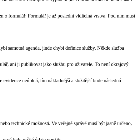
en o formulář. Formulář je až poslední viditelná vrstva. Pod ním musí
chybí samotná agenda, jinde chybí definice služby. Někde služba
lář, ani ji publikovat jako službu pro uživatele. To není okrajový
de evidence neúplná, tím nákladnější a složitější bude následná
le nebo technické možnosti. Ve veřejné správě musí být jasně určeno,
, proč byly určité údaje použity.