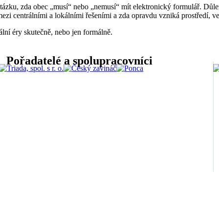
zku, zda obec „musí“ nebo „nemusí“ mít elektronický formulář. Důležit
ezi centrálními a lokálními řešeními a zda opravdu vzniká prostředí, ve 
ální éry skutečně, nebo jen formálně.
Pořadatelé a spolupracovníci