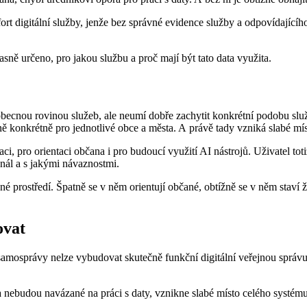
t digitální služby, jenže bez správné evidence služby a odpovídajícího
asně určeno, pro jakou službu a proč mají být tato data využita.
obecnou rovinou služeb, ale neumí dobře zachytit konkrétní podobu sl
ně konkrétně pro jednotlivé obce a města. A právě tady vzniká slabé mís
i, pro orientaci občana i pro budoucí využití AI nástrojů. Uživatel toti
anál a s jakými návaznostmi.
é prostředí. Špatně se v něm orientují občané, obtížně se v něm staví ž
ovat
správy nelze vybudovat skutečně funkční digitální veřejnou správu. M
nebudou navázané na práci s daty, vznikne slabé místo celého systému