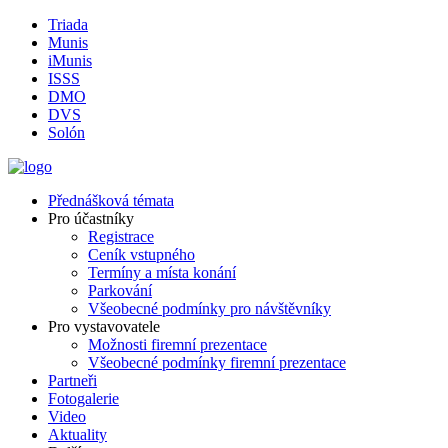
Triada
Munis
iMunis
ISSS
DMO
DVS
Solón
Přednášková témata
Pro účastníky
Registrace
Ceník vstupného
Termíny a místa konání
Parkování
Všeobecné podmínky pro návštěvníky
Pro vystavovatele
Možnosti firemní prezentace
Všeobecné podmínky firemní prezentace
Partneři
Fotogalerie
Video
Aktuality