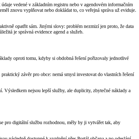
at údaje vedené v základním registru nebo v agendovém informačním
měl znovu vyplňovat nebo dokládat to, co veřejná správa už eviduje.
aktivně opatřit sám. Jinými slovy: problém nezmizí jen proto, že data
ůležitá je správná evidence agend a služeb.
áklady oproti tomu, kdyby si obdobná řešení pořizovaly jednotlivé
praktický závěr pro obce: nemá smysl investovat do vlastních řešení
. Výsledkem nejsou lepší služby, ale duplicity, zbytečné náklady a
 pro digitální službu rozhodnou, měly by ji vytvářet tak, aby
jsou následně dostupné k vyplnění přes Portál občana a po odeslání