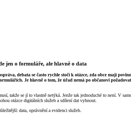
e jen o formuláře, ale hlavně o data
práva, debata se často rychle stočí k otázce, zda obce mají povin
ormulářích. Je hlavně o tom, že úřad nemá po občanovi požadovat úd
í, takže se jí to vlastně netýká. Jenže tak jednoduché to není. V samo
hou otázce digitálních služeb a sdílení dat vyhnout.
ůležitější: data, oprávnění a evidenci služeb.