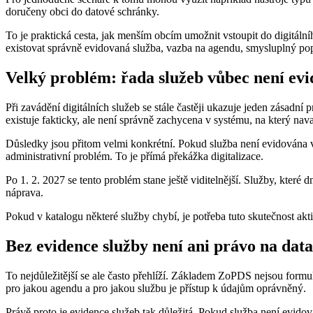
doručeny obci do datové schránky.
To je praktická cesta, jak menším obcím umožnit vstoupit do digitálníh
existovat správně evidovaná služba, vazba na agendu, smysluplný pop
Velký problém: řada služeb vůbec není ev
Při zavádění digitálních služeb se stále častěji ukazuje jeden zásad
existuje fakticky, ale není správně zachycena v systému, na který navaz
Důsledky jsou přitom velmi konkrétní. Pokud služba není evidována v Ka
administrativní problém. To je přímá překážka digitalizace.
Po 1. 2. 2027 se tento problém stane ještě viditelnější. Služby, které
náprava.
Pokud v katalogu některé služby chybí, je potřeba tuto skutečnost akti
Bez evidence služby není ani právo na data
To nejdůležitější se ale často přehlíží. Základem ZoPDS nejsou formulá
pro jakou agendu a pro jakou službu je přístup k údajům oprávněný.
Právě proto je evidence služeb tak důležitá. Pokud služba není evidova