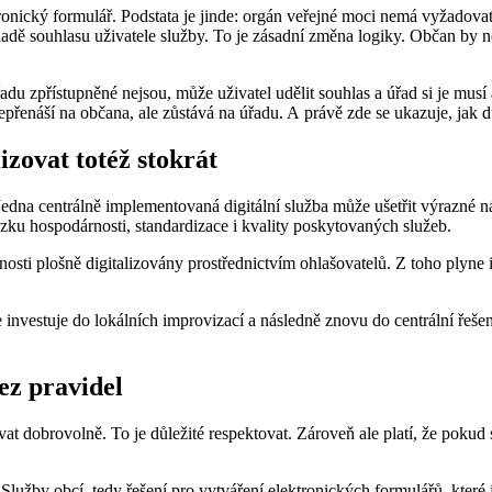
ronický formulář. Podstata je jinde: orgán veřejné moci nemá vyžadov
dě souhlasu uživatele služby. To je zásadní změna logiky. Občan by ne
adu zpřístupněné nejsou, může uživatel udělit souhlas a úřad si je musí 
epřenáší na občana, ale zůstává na úřadu. A právě zde se ukazuje, jak d
zovat totéž stokrát
edna centrálně implementovaná digitální služba může ušetřit výrazné n
ázku hospodárnosti, standardizace i kvality poskytovaných služeb.
i plošně digitalizovány prostřednictvím ohlašovatelů. Z toho plyne i 
nvestuje do lokálních improvizací a následně znovu do centrální řešení
ez pravidel
 dobrovolně. To je důležité respektovat. Zároveň ale platí, že pokud se
lužby obcí, tedy řešení pro vytváření elektronických formulářů, které 