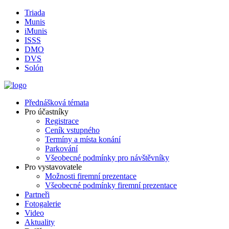
Triada
Munis
iMunis
ISSS
DMO
DVS
Solón
Přednášková témata
Pro účastníky
Registrace
Ceník vstupného
Termíny a místa konání
Parkování
Všeobecné podmínky pro návštěvníky
Pro vystavovatele
Možnosti firemní prezentace
Všeobecné podmínky firemní prezentace
Partneři
Fotogalerie
Video
Aktuality